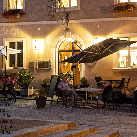
nüsse
s zum
 Hotel
n? Auf
 sich
E-Bikes.
­paare,
ls gibt
 Ihren