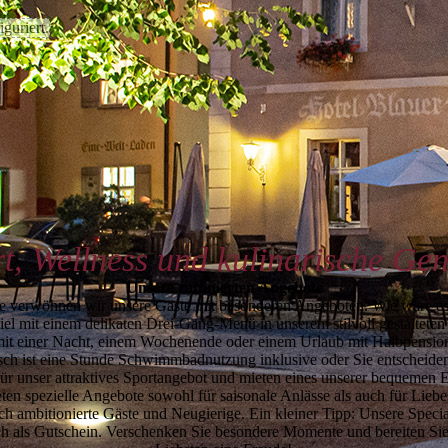
guriert.
t, Wellness und kulinarische Ge
Unsere raffinierten Angebote
e verwöhnen wir unsere Gäste mit besonderen Angeboten. Wie wäre e
iel mit einem delikaten Drei-Gang-Menü in unserem stilvoll gestalteten
mit einer Nacht, einem Wochen­ende oder einem Urlaub mit Halbpensio
ch ist eine Stunde Schwimmbadnutzung inklu­sive oder Sie entscheiden
für unser attraktives Sportangebot und mieten eines unserer bequemen 
eten spezielle Angebote sowohl für saisonale Anlässe als auch für Liebes
ich ambitionierte Gäste und Neugierige. Ein kleiner Tipp: Unsere Specia
ch als Gutschein. Verschenken Sie besondere Momente und bereiten Sie