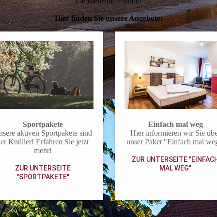
Liebsten eine Freude!
Hier finden Sie unsere Angebote:
Einfach mal weg
Sportpakete
Hier informieren wir Sie üb
sere aktiven Sportpakete sind
unser Paket "Einfach mal we
er Knüller! Erfahren Sie jetzt
mehr!
ZUR UNTERSEITE "EINFAC
MAL WEG"
ZUR UNTERSEITE
"SPORTPAKETE"