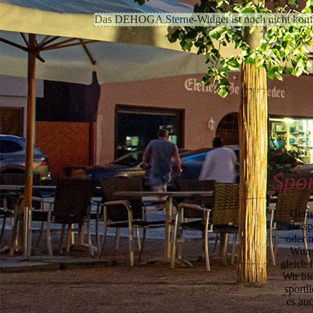
Das DEHOGA Sterne-Widget ist noch nicht konfi
Spor
Gern
Beisp
oder 
Wuns
gleich 
Wir bi
sportl
es au