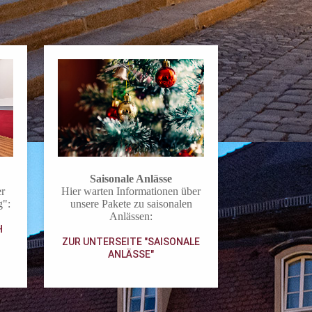
Saisonale Anlässe
er
Hier warten Informationen über
g":
unsere Pakete zu saisonalen
Anlässen:
H
ZUR UNTERSEITE "SAISONALE
ANLÄSSE"