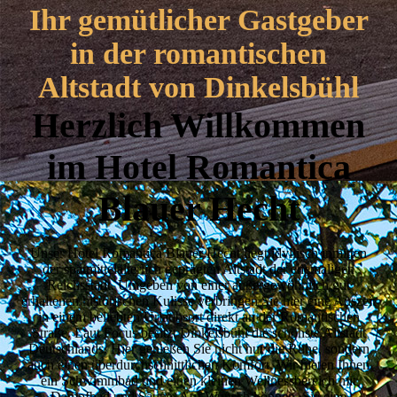
Ihr gemütlicher Gast­geber
in der roman­tischen
Altstadt von Dinkels­bühl
Herzlich Willkommen
im Hotel Romantica
Blauer Hecht
Unser Hotel Romantica Blauer Hecht liegt idyllisch inmitten
der spätmittelalterlich geprägten Altstadt der ehemaligen
Reichsstadt. Umgeben von einer außergewöhnlich gut
erhaltenen historischen Kulisse verbringen Sie hier eine Auszeit
in einem beliebten Urlaubsort direkt an der Romantischen
Straße. Laut Focus besitzt Dinkelsbühl die schönste Altstadt
Deutschlands. Hier genießen Sie nicht nur die Ruhe, sondern
auch einen überdurchschnittlichen Komfort. Wir bieten Ihnen
ein Schwimmbad und einen kleinen Wellnessbereich mit
Dampfbad und Sauna. Auf Wunsch können Sie eine