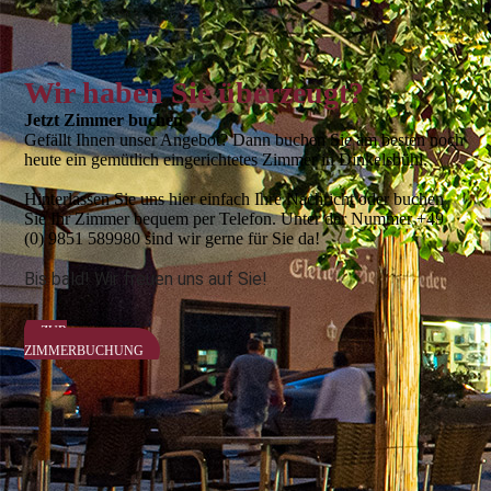
Wir haben Sie überzeugt?
Jetzt Zimmer buchen
Gefällt Ihnen unser Angebot? Dann buchen Sie am besten noch
heute ein gemütlich eingerichtetes Zimmer in Dinkelsbühl.
Hinterlassen Sie uns hier einfach Ihre Nachricht oder buchen
Sie Ihr Zimmer bequem per Telefon. Unter der Nummer +49
(0) 9851 589980 sind wir gerne für Sie da!
Bis bald! Wir freuen uns auf Sie!
ZUR
ZIMMERBUCHUNG