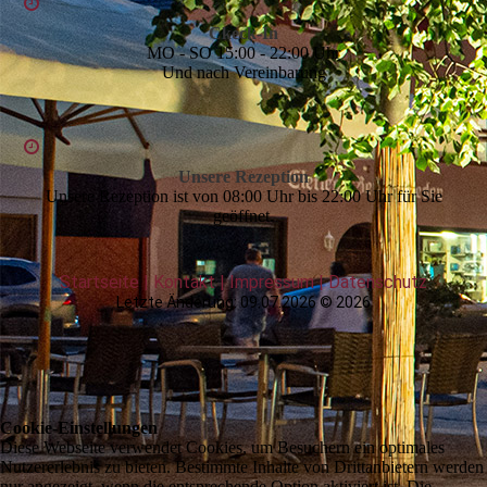
Ckeck-In
MO - SO 15:00 - 22:00 Uhr
Und nach Vereinbarung
Unsere Rezeption
Unsere Rezeption ist von 08:00 Uhr bis 22:00 Uhr für Sie
geöffnet.
Startseite
|
Kontakt
|
Impressum
|
Daten­schutz
Letzte Änderung: 09.07.2026 © 2026
Cookie-Einstellungen
Diese Webseite verwendet Cookies, um Besuchern ein optimales
Nutzererlebnis zu bieten. Bestimmte Inhalte von Drittanbietern werden
nur angezeigt, wenn die entsprechende Option aktiviert ist. Die