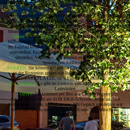
wohltuende Massage dazu buchen.
Unser romantisches Hotel heißt Menschen jeden Alters herzlich
willkommen und ist auch bei Familien mit Kindern sehr beliebt.
Hier bieten wir spezielle Drei- und Vierbettzimmer. Darüber
hinaus freuen wir uns über vierbeinige Gäste. Sie dürfen Ihren
Hund
deshalb
gerne
mitbringen. Fahrradfahrer, E-Biker,
Motorradfahrer übernachten gerne für Zwischenstopps bei uns.
Ihr Fahrrad können Sie kostenlos bei uns in der Fahrradgarage
unterstellen. Paare genießen den kleinen Wellnessbereich mit
speziellen Angeboten und gönnen sich eine Auszeit im
historischen Ambiente.
PARKEN:
Sie können bei uns im Check-In-Bereich vorfahren,
an der Rezeption zeigen wir Ihnen die KOSTENLOSEN
PARKPLÄTZE, ca. 4 Fußminuten entfernt.
E-Ladesäulen:
Es gibt im Umkreis von 400 Metern sechs E-
Ladesäulen
ÖPNV:
Sie kommen per Bus aus Crailsheim oder
Ansbach/Dombühl am ZOB DKB-Schwedenwiese an. Von
dort sind es 15 min. zu Fuß zu uns. Mit Gepäck empfehlen wir
Ihnen ein Taxi zu nehmen (Taxi Härtl oder Taxi Hirsch) für
wenige Euro.