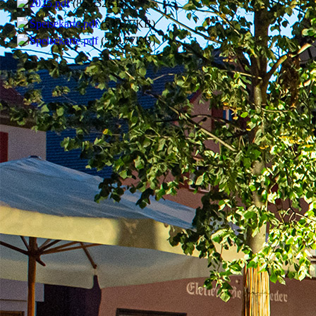
2025.pdf
(853.52KB)
Speisekarte.pdf
(539.77KB)
Speisekarte.pdf
(539.77KB)