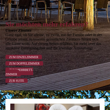
Sie möchten mehr erfahren?
Unsere Zimmer
Ganz egal, ob Sie alleine, zu zweit, mit der Familie oder in der
Gruppe reisen, in unseren gemütlichen Zimmern fühlen sich
alle Gäste wohl. Auf diesen Seiten erfahren Sie mehr über das
attrak­tive Zimmerangebot und die jeweilige Ausstattung:
ZUM EINZEL­ZIMMER
ZUM DOPPELZIMMER
ZUM MEHRBETT­
ZIMMER
ZUR SUITE