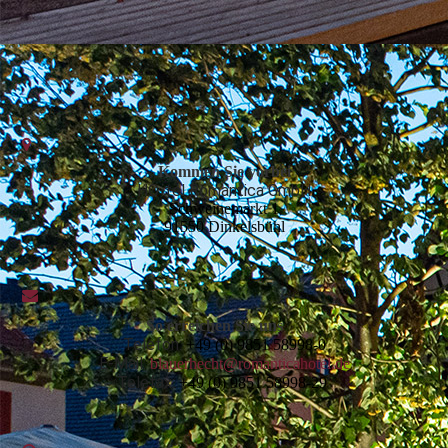
Kommen Sie vorbei
HO-tel Romantica GmbH
Schweinemarkt 1
91550 Dinkelsbühl
So erreichen Sie uns
Telefon:
+49 (0) 9851 58998-0
E-Mail:
blauerhecht@romanticahotel.de
Telefax:
+49 (0) 9851 58998-29