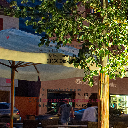
Kommen Sie vorbei
HO-tel Romantica GmbH
Schweinemarkt 1
91550 Dinkelsbühl
So erreichen Sie uns
Telefon:
+49 (0) 9851 58998-0
E-Mail:
blauerhecht@romanticahotel.de
Telefax:
+49 (0) 9851 58998-29