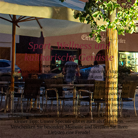
Sport, Wellness und
kulinarische Genüsse
Unsere raffinierten Angebote
Gerne verwöhnen wir unsere Gäste mit besonderen Angeboten.
Wie wäre es zum Beispiel mit einem delikaten Drei-Gang-
Menü in unserem stilvoll gestalteten Hotel oder mit einer Nacht,
einem Wochen­ende oder einem Urlaub mit Halbpension? Auf
Wunsch ist eine Stunde Schwimmbadnutzung inklu­sive oder
Sie entscheiden sich gleich für unser attraktives Sportangebot
und mieten eines unserer bequemen E-Bikes. Wir bieten
spezielle Angebote sowohl für saisonale Anlässe als auch für
Liebes­paare, sportlich ambitionierte Gäste und Neugierige. Ein
kleiner Tipp: Unsere Specials gibt es auch als Gutschein.
Verschenken Sie besondere Momente und bereiten Sie Ihren
Liebsten eine Freude!