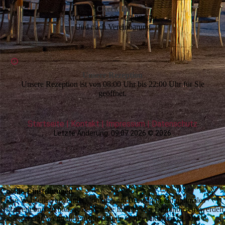
Ckeck-In
MO - SO 15:00 - 22:00 Uhr
Und nach Vereinbarung
Unsere Rezeption
Unsere Rezeption ist von 08:00 Uhr bis 22:00 Uhr für Sie
geöffnet.
Startseite
|
Kontakt
|
Impressum
|
Daten­schutz
Letzte Änderung: 09.07.2026 © 2026
Cookie-Einstellungen
Diese Webseite verwendet Cookies, um Besuchern ein optimales
Nutzererlebnis zu bieten. Bestimmte Inhalte von Drittanbietern werden
nur angezeigt, wenn die entsprechende Option aktiviert ist. Die