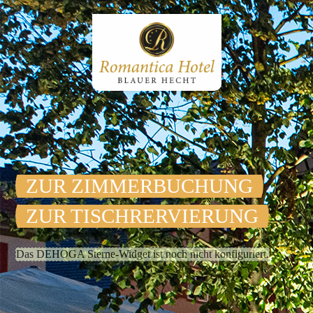
ZUR ZIMMER­BUCHUNG
ZUR TISCHRERVIERUNG
Das DEHOGA Sterne-Widget ist noch nicht konfiguriert.